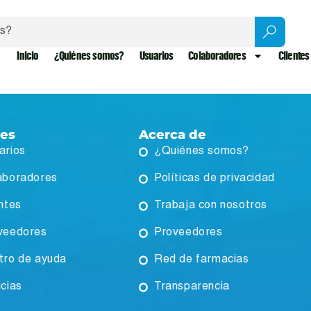
Inicio
¿Quiénes somos?
Usuarios
Colaboradores
Clientes
ces
Acerca de
arios
¿Quiénes somos?
aboradores
Políticas de privacidad
ntes
Trabaja con nosotros
veedores
Proveedores
tro de ayuda
Red de farmacias
icias
Transparencia