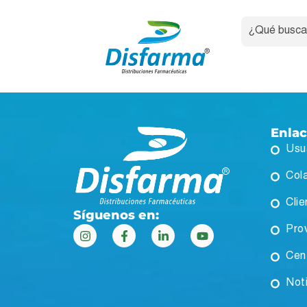
Enla
Usu
Col
Clie
Síguenos en:
Pro
Cen
Not