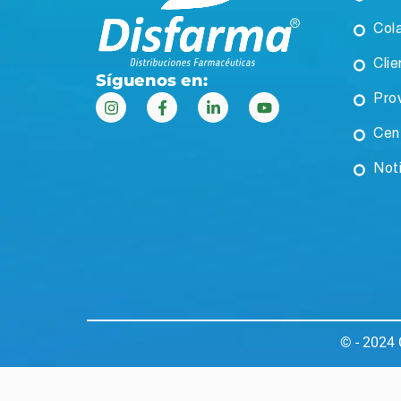
Col
Clie
Síguenos en:
Pro
Cen
Not
© - 2024 