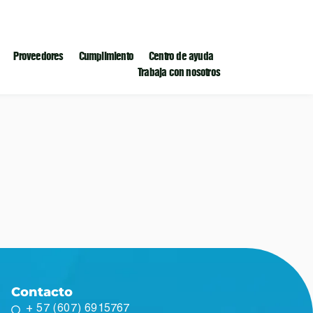
Proveedores
Cumplimiento
Centro de ayuda
Trabaja con nosotros
Contacto
+ 57 (607) 6915767