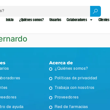
Inicio
¿Quiénes somos?
Usuarios
Colaboradores
Clientes
ernardo
ces
Acerca de
arios
¿Quiénes somos?
aboradores
Políticas de privacidad
ntes
Trabaja con nosotros
veedores
Proveedores
tro de ayuda
Red de farmacias