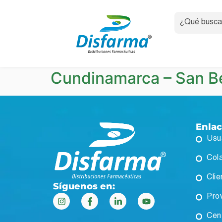
Cundinamarca – San B
Enla
Usu
Col
Clie
Síguenos en:
Pro
Cen